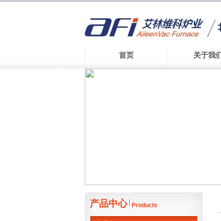
首页
关于我
产品中心
|
Products